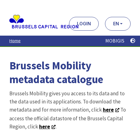
Aller
au
contenu
principal
LOGIN
EN
MOBIGIS
Home
Brussels Mobility
metadata catalogue
Brussels Mobility gives you access to its data and to
the data used in its applications. To download the
metadata and for more information, click
here
To
access the official datastore of the Brussels Capital
Region, click
here
.