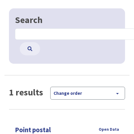
Search
1 results
Change order
Point postal
Open Data