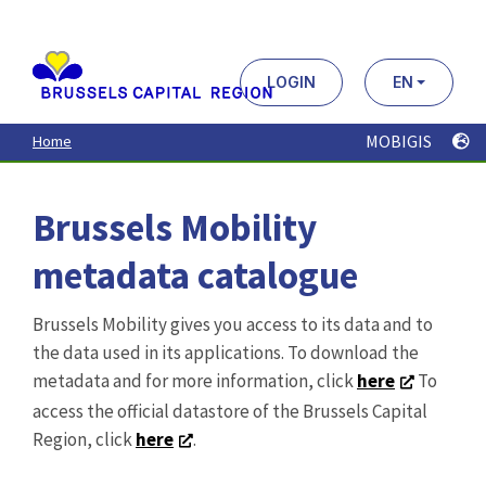
Aller
au
contenu
principal
LOGIN
EN
MOBIGIS
Home
Brussels Mobility
metadata catalogue
Brussels Mobility gives you access to its data and to
the data used in its applications. To download the
metadata and for more information, click
here
To
access the official datastore of the Brussels Capital
Region, click
here
.