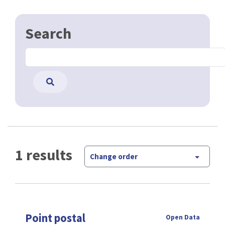
Search
1 results
Change order
Point postal
Open Data