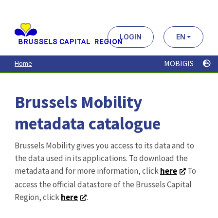
Aller
au
contenu
principal
LOGIN
EN
MOBIGIS
Home
Brussels Mobility
metadata catalogue
Brussels Mobility gives you access to its data and to
the data used in its applications. To download the
metadata and for more information, click
here
To
access the official datastore of the Brussels Capital
Region, click
here
.