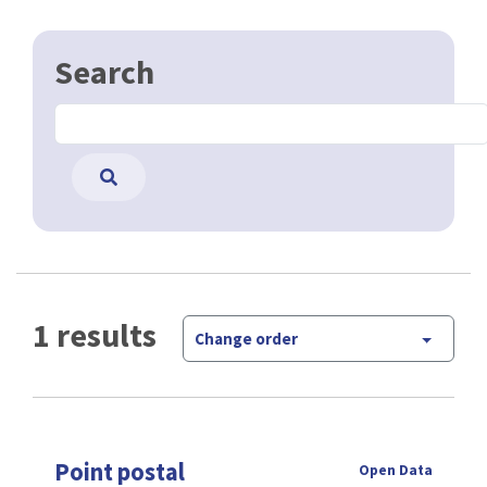
Search
1 results
Change order
Point postal
Open Data