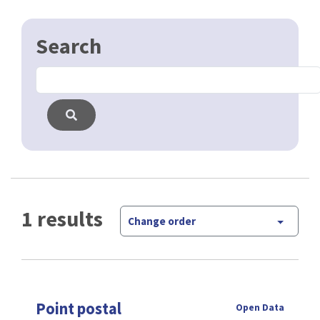
1 results
Change order
Point postal
Open Data
L' institut belge des services postaux et des
télécommunications met à jour une liste avec les
points postals en belgiques. Les données pour la
région Bruxelloise sont mise à jour …
CSV
GPKG
JSON
SHP
SLD
WFS