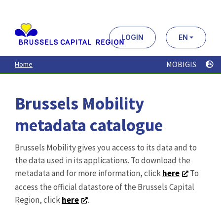
Aller
au
contenu
principal
LOGIN
EN
MOBIGIS
Home
Brussels Mobility
metadata catalogue
Brussels Mobility gives you access to its data and to
the data used in its applications. To download the
metadata and for more information, click
here
To
access the official datastore of the Brussels Capital
Region, click
here
.