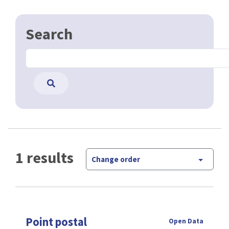
Search
1 results
Change order
Point postal
Open Data