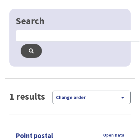
1 results
Change order
Point postal
Open Data
L' institut belge des services postaux et des
télécommunications met à jour une liste avec les
points postals en belgiques. Les données pour la
région Bruxelloise sont mise à jour …
CSV
GPKG
JSON
SHP
SLD
WFS