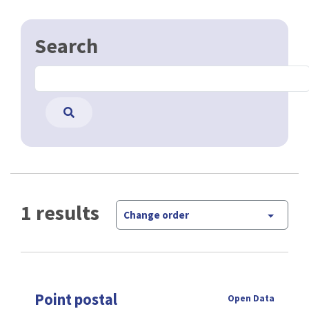
Search
1 results
Change order
Point postal
Open Data