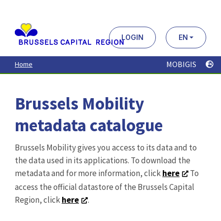
Aller
au
contenu
principal
LOGIN
EN
MOBIGIS
Home
Brussels Mobility
metadata catalogue
Brussels Mobility gives you access to its data and to
the data used in its applications. To download the
metadata and for more information, click
here
To
access the official datastore of the Brussels Capital
Region, click
here
.