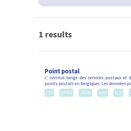
1 results
Point postal
L' institut belge des services postaux et
points postals en belgiques. Les données po
CSV
GPKG
JSON
SHP
SLD