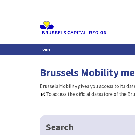
Aller
au
contenu
principal
Home
Brussels Mobility m
Brussels Mobility gives you access to its da
To access the official datastore of the Br
Search