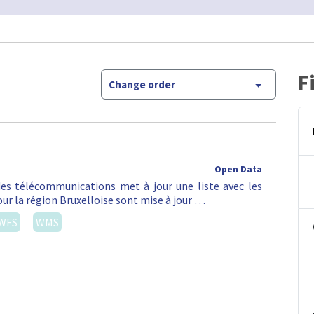
F
Change order
Open Data
 des télécommunications met à jour une liste avec les
ur la région Bruxelloise sont mise à jour …
WFS
WMS