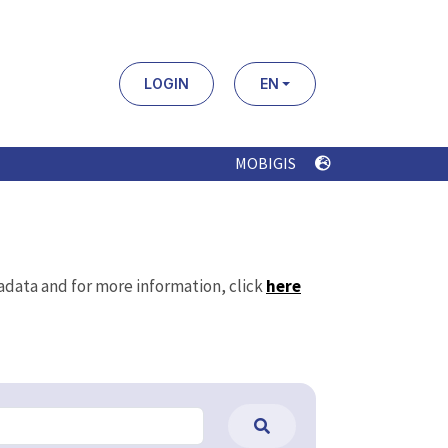
LOGIN
EN
MOBIGIS
tadata and for more information, click
here