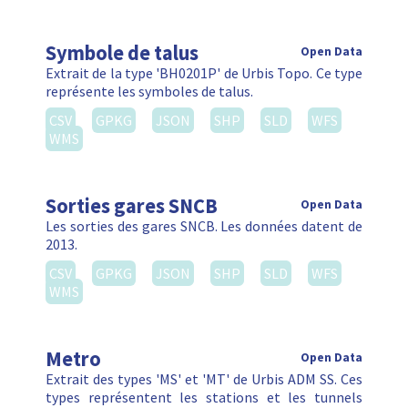
Symbole de talus
Open Data
Extrait de la type 'BH0201P' de Urbis Topo. Ce type
représente les symboles de talus.
CSV
GPKG
JSON
SHP
SLD
WFS
WMS
Sorties gares SNCB
Open Data
Les sorties des gares SNCB. Les données datent de
2013.
CSV
GPKG
JSON
SHP
SLD
WFS
WMS
Metro
Open Data
Extrait des types 'MS' et 'MT' de Urbis ADM SS. Ces
types représentent les stations et les tunnels