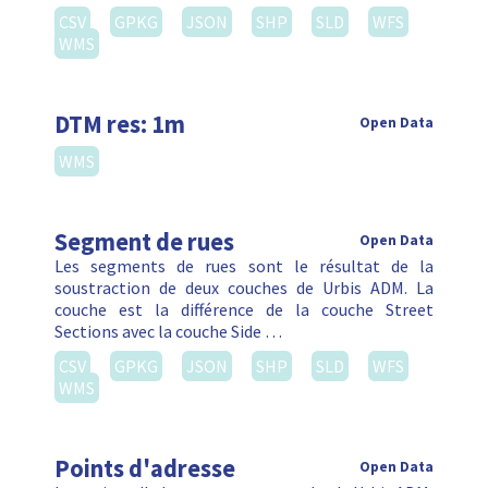
CSV
GPKG
JSON
SHP
SLD
WFS
WMS
DTM res: 1m
Open Data
WMS
Segment de rues
Open Data
Les segments de rues sont le résultat de la
soustraction de deux couches de Urbis ADM. La
couche est la différence de la couche Street
Sections avec la couche Side …
CSV
GPKG
JSON
SHP
SLD
WFS
WMS
Points d'adresse
Open Data