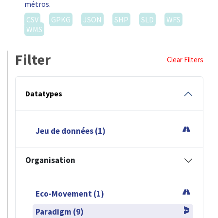
métros.
CSV
GPKG
JSON
SHP
SLD
WFS
WMS
Filter
Clear Filters
Datatypes
Jeu de données (1)
Organisation
Eco-Movement (1)
Paradigm (9)