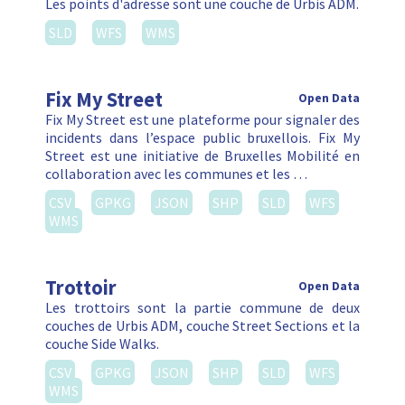
Les points d'adresse sont une couche de Urbis ADM.
SLD
WFS
WMS
Fix My Street
Open Data
Fix My Street est une plateforme pour signaler des
incidents dans l’espace public bruxellois. Fix My
Street est une initiative de Bruxelles Mobilité en
collaboration avec les communes et les …
CSV
GPKG
JSON
SHP
SLD
WFS
WMS
Trottoir
Open Data
Les trottoirs sont la partie commune de deux
couches de Urbis ADM, couche Street Sections et la
couche Side Walks.
CSV
GPKG
JSON
SHP
SLD
WFS
WMS