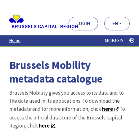
Aller
au
contenu
principal
LOGIN
EN
MOBIGIS
Home
Brussels Mobility
metadata catalogue
Brussels Mobility gives you access to its data and to
the data used in its applications. To download the
metadata and for more information, click
here
To
access the official datastore of the Brussels Capital
Region, click
here
.