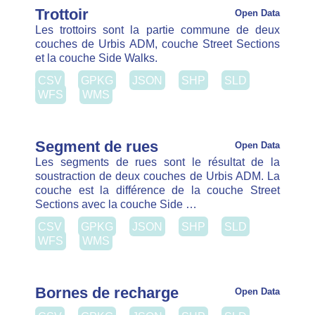
Segment de rues
Les segments de rues sont le résultat de la
soustraction de deux couches de Urbis ADM. La
couche est la différence de la couche Street
Sections avec la couche Side …
CSV
GPKG
JSON
SHP
SLD
WFS
WMS
Bornes de recharge
Open Data
CSV
GPKG
JSON
SHP
SLD
WFS
WMS
Points d'adresse
Open Data
Les points d'adresse sont une couche de Urbis
ADM.
SLD
WFS
WMS