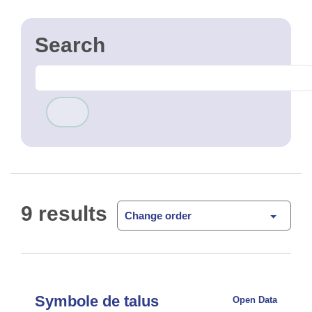
9 results
Change order
Symbole de talus
Open Data
Extrait de la type 'BH0201P' de Urbis Topo. Ce
type représente les symboles de talus.
CSV
GPKG
JSON
SHP
SLD
WFS
WMS
DTM res: 1m
Open Data
WMS