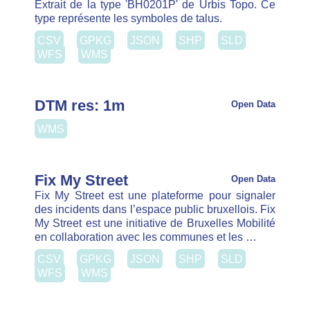
Fix My Street
Open Data
Fix My Street est une plateforme pour signaler
des incidents dans l’espace public bruxellois. Fix
My Street est une initiative de Bruxelles Mobilité
en collaboration avec les communes et les …
CSV
GPKG
JSON
SHP
SLD
WFS
WMS
Trottoir
Open Data
Les trottoirs sont la partie commune de deux
couches de Urbis ADM, couche Street Sections
et la couche Side Walks.
CSV
GPKG
JSON
SHP
SLD
WFS
WMS
Open Data