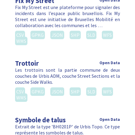
Fix My Street
Open Data
Fix My Street est une plateforme pour signaler des
incidents dans l’espace public bruxellois. Fix My
Street est une initiative de Bruxelles Mobilité en
collaboration avec les communes et les …
CSV
GPKG
JSON
SHP
SLD
WFS
WMS
Trottoir
Open Data
Les trottoirs sont la partie commune de deux
couches de Urbis ADM, couche Street Sections et la
couche Side Walks.
CSV
GPKG
JSON
SHP
SLD
WFS
WMS
Symbole de talus
Open Data
Extrait de la type 'BH0201P' de Urbis Topo. Ce type
représente les symboles de talus.