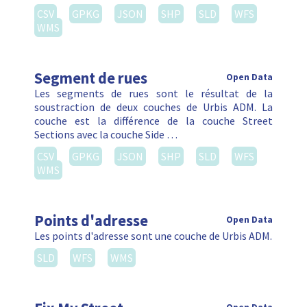
CSV
GPKG
JSON
SHP
SLD
WFS
WMS
Segment de rues
Open Data
Les segments de rues sont le résultat de la
soustraction de deux couches de Urbis ADM. La
couche est la différence de la couche Street
Sections avec la couche Side …
CSV
GPKG
JSON
SHP
SLD
WFS
WMS
Points d'adresse
Open Data
Les points d'adresse sont une couche de Urbis ADM.
SLD
WFS
WMS