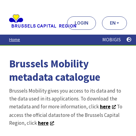
Aller
au
contenu
principal
LOGIN
EN
MOBIGIS
Home
Brussels Mobility
metadata catalogue
Brussels Mobility gives you access to its data and to
the data used in its applications. To download the
metadata and for more information, click
here
To
access the official datastore of the Brussels Capital
Region, click
here
.