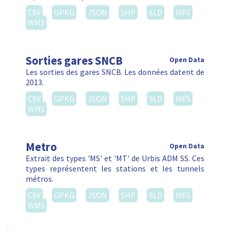
CSV
GPKG
JSON
SHP
SLD
WFS
WMS
Sorties gares SNCB
Open Data
Les sorties des gares SNCB. Les données datent de
2013.
CSV
GPKG
JSON
SHP
SLD
WFS
WMS
Metro
Open Data
Extrait des types 'MS' et 'MT' de Urbis ADM SS. Ces
types représentent les stations et les tunnels
métros.
CSV
GPKG
JSON
SHP
SLD
WFS
WMS