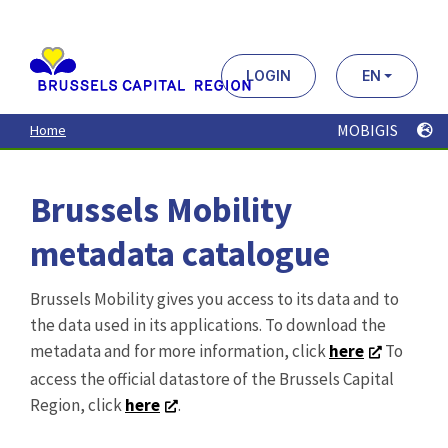
Aller
au
contenu
principal
LOGIN
EN
MOBIGIS
Home
Brussels Mobility
metadata catalogue
Brussels Mobility gives you access to its data and to
the data used in its applications. To download the
metadata and for more information, click
here
To
access the official datastore of the Brussels Capital
Region, click
here
.