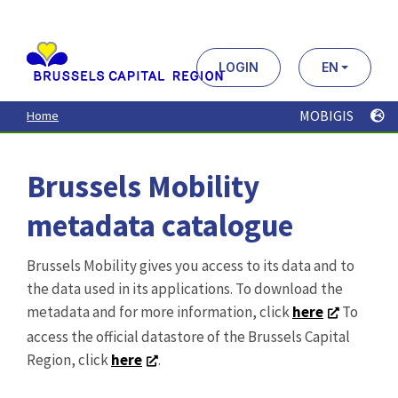
Aller
au
contenu
principal
LOGIN
EN
MOBIGIS
Home
Brussels Mobility
metadata catalogue
Brussels Mobility gives you access to its data and to
the data used in its applications. To download the
metadata and for more information, click
here
To
access the official datastore of the Brussels Capital
Region, click
here
.