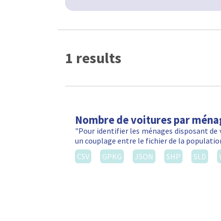
1 results
Nombre de voitures par ména
"Pour identifier les ménages disposant de 
un couplage entre le fichier de la populatio
CSV
GPKG
JSON
SHP
SLD