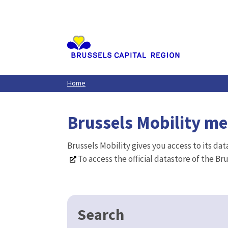
Aller
au
contenu
principal
Home
Brussels Mobility m
Brussels Mobility gives you access to its da
To access the official datastore of the Br
Search