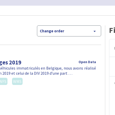
F
Change order
ges 2019
Open Data
véhicules immatriculés en Belgique, nous avons réalisé
n 2019 et celui de la DIV 2019 d’une part …
WFS
WMS