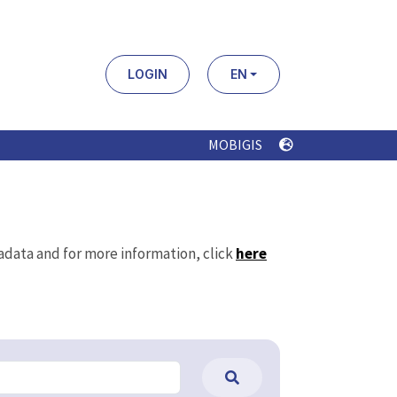
LOGIN
EN
MOBIGIS
tadata and for more information, click
here