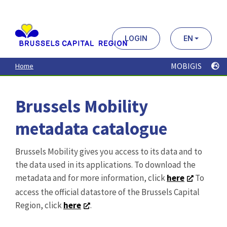
Aller
au
contenu
principal
LOGIN
EN
MOBIGIS
Home
Brussels Mobility
metadata catalogue
Brussels Mobility gives you access to its data and to
the data used in its applications. To download the
metadata and for more information, click
here
To
access the official datastore of the Brussels Capital
Region, click
here
.