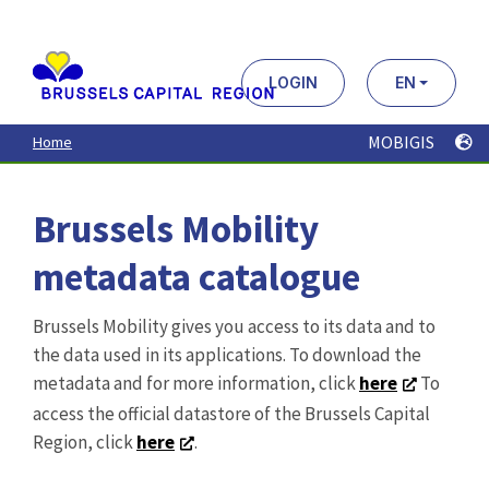
Aller
au
contenu
principal
LOGIN
EN
MOBIGIS
Home
Brussels Mobility
metadata catalogue
Brussels Mobility gives you access to its data and to
the data used in its applications. To download the
metadata and for more information, click
here
To
access the official datastore of the Brussels Capital
Region, click
here
.