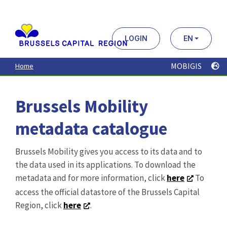
Aller
au
contenu
principal
LOGIN
EN
MOBIGIS
Home
Brussels Mobility
metadata catalogue
Brussels Mobility gives you access to its data and to
the data used in its applications. To download the
metadata and for more information, click
here
To
access the official datastore of the Brussels Capital
Region, click
here
.