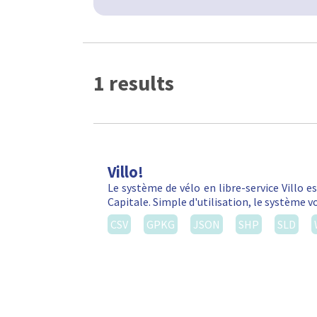
1 results
Villo!
Le système de vélo en libre-service Villo e
Capitale. Simple d'utilisation, le système 
CSV
GPKG
JSON
SHP
SLD