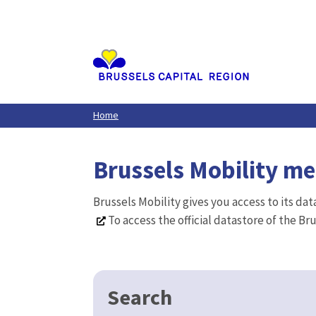
Aller
au
contenu
principal
Home
Brussels Mobility m
Brussels Mobility gives you access to its da
To access the official datastore of the Br
Search