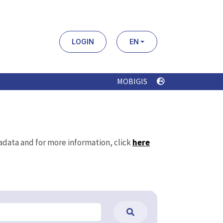
LOGIN
EN
MOBIGIS
tadata and for more information, click
here