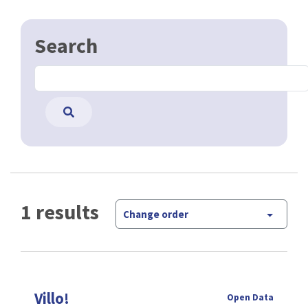
Search
1 results
Change order
Villo!
Open Data