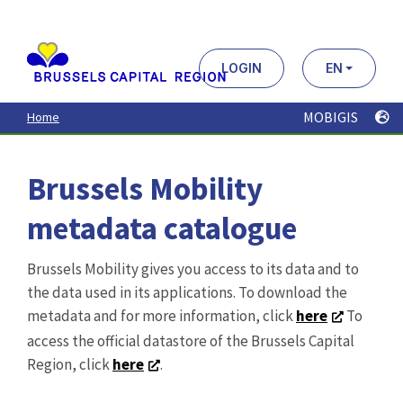
Aller
au
contenu
principal
LOGIN
EN
MOBIGIS
Home
Brussels Mobility
metadata catalogue
Brussels Mobility gives you access to its data and to
the data used in its applications. To download the
metadata and for more information, click
here
To
access the official datastore of the Brussels Capital
Region, click
here
.