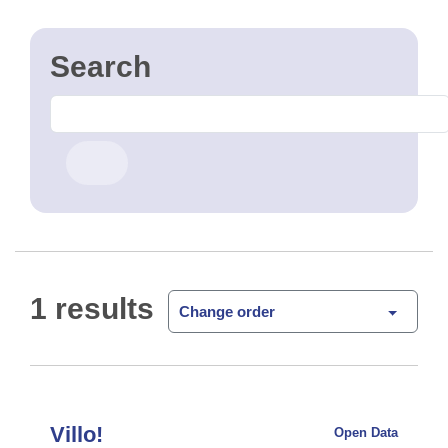
1 results
Change order
Villo!
Open Data
Le système de vélo en libre-service Villo est à votre
disposition sur toute la Région de Bruxelles-
Capitale. Simple d'utilisation, le système vous
permet de retirer ou de déposer un vélo …
CSV
GPKG
JSON
SHP
SLD
WFS
WMS
Filter
Clear Filters