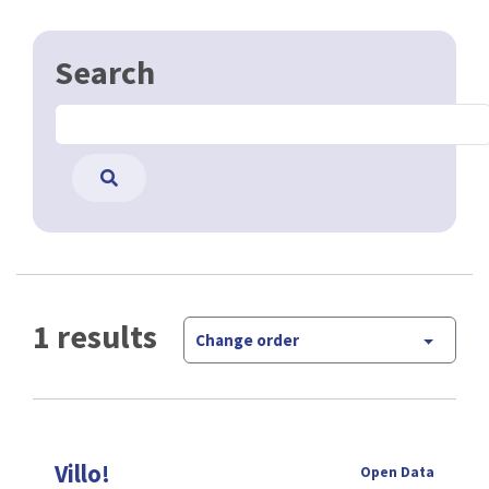
Search
1 results
Change order
Villo!
Open Data