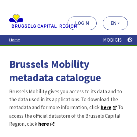
Aller
au
contenu
principal
LOGIN
EN
MOBIGIS
Home
Brussels Mobility
metadata catalogue
Brussels Mobility gives you access to its data and to
the data used in its applications. To download the
metadata and for more information, click
here
To
access the official datastore of the Brussels Capital
Region, click
here
.