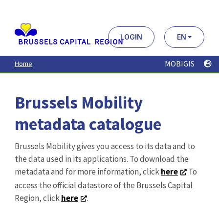
Aller
au
contenu
principal
LOGIN
EN
MOBIGIS
Home
Brussels Mobility
metadata catalogue
Brussels Mobility gives you access to its data and to
the data used in its applications. To download the
metadata and for more information, click
here
To
access the official datastore of the Brussels Capital
Region, click
here
.