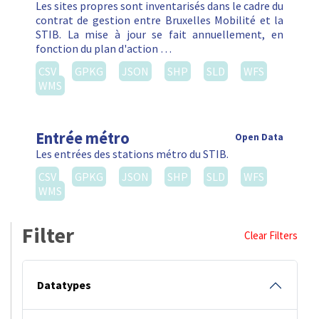
Les sites propres sont inventarisés dans le cadre du
contrat de gestion entre Bruxelles Mobilité et la
STIB. La mise à jour se fait annuellement, en
fonction du plan d'action …
CSV
GPKG
JSON
SHP
SLD
WFS
WMS
Entrée métro
Open Data
Les entrées des stations métro du STIB.
CSV
GPKG
JSON
SHP
SLD
WFS
WMS
Filter
Clear Filters
Datatypes