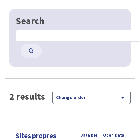
Search
2 results
Change order
Sites propres
Data BM
Open Data