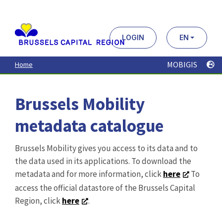
Aller
au
contenu
principal
LOGIN
EN
MOBIGIS
Home
Brussels Mobility
metadata catalogue
Brussels Mobility gives you access to its data and to
the data used in its applications. To download the
metadata and for more information, click
here
To
access the official datastore of the Brussels Capital
Region, click
here
.