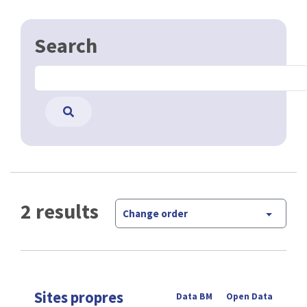
Search
2 results
Change order
Sites propres
Data BM
Open Data