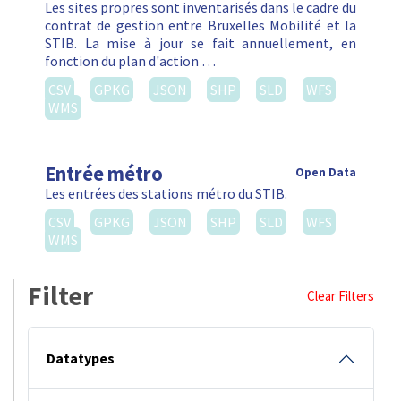
Les sites propres sont inventarisés dans le cadre du
contrat de gestion entre Bruxelles Mobilité et la
STIB. La mise à jour se fait annuellement, en
fonction du plan d'action …
CSV
GPKG
JSON
SHP
SLD
WFS
WMS
Entrée métro
Open Data
Les entrées des stations métro du STIB.
CSV
GPKG
JSON
SHP
SLD
WFS
WMS
Filter
Clear Filters
Datatypes