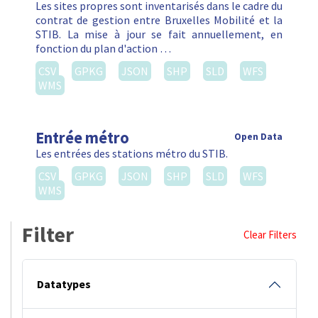
Les sites propres sont inventarisés dans le cadre du
contrat de gestion entre Bruxelles Mobilité et la
STIB. La mise à jour se fait annuellement, en
fonction du plan d'action …
CSV
GPKG
JSON
SHP
SLD
WFS
WMS
Entrée métro
Open Data
Les entrées des stations métro du STIB.
CSV
GPKG
JSON
SHP
SLD
WFS
WMS
Filter
Clear Filters
Datatypes