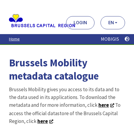
Aller
au
contenu
principal
LOGIN
EN
MOBIGIS
Home
Brussels Mobility
metadata catalogue
Brussels Mobility gives you access to its data and to
the data used in its applications. To download the
metadata and for more information, click
here
To
access the official datastore of the Brussels Capital
Region, click
here
.