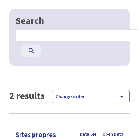
Search
2 results
Change order
Sites propres
Data BM
Open Data