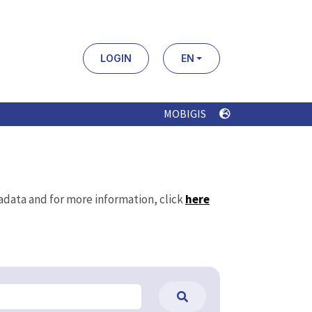
LOGIN
EN
MOBIGIS
tadata and for more information, click
here