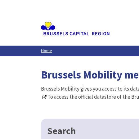
Aller
au
contenu
principal
Home
Brussels Mobility m
Brussels Mobility gives you access to its da
To access the official datastore of the Br
Search