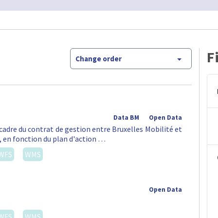
F
Change order
Data BM
Open Data
 cadre du contrat de gestion entre Bruxelles Mobilité et
t, en fonction du plan d'action …
WFS
WMS
Open Data
WFS
WMS