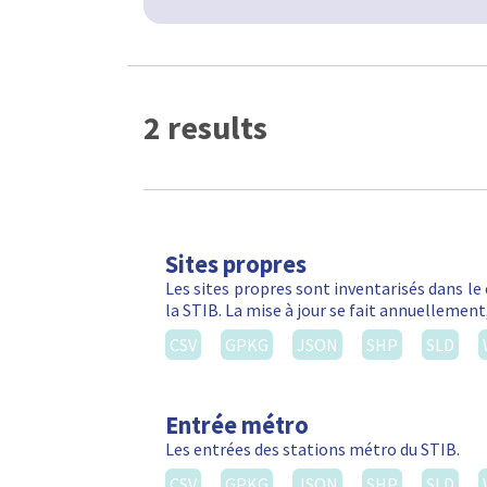
2 results
Sites propres
Les sites propres sont inventarisés dans le
la STIB. La mise à jour se fait annuellemen
CSV
GPKG
JSON
SHP
SLD
Entrée métro
Les entrées des stations métro du STIB.
CSV
GPKG
JSON
SHP
SLD