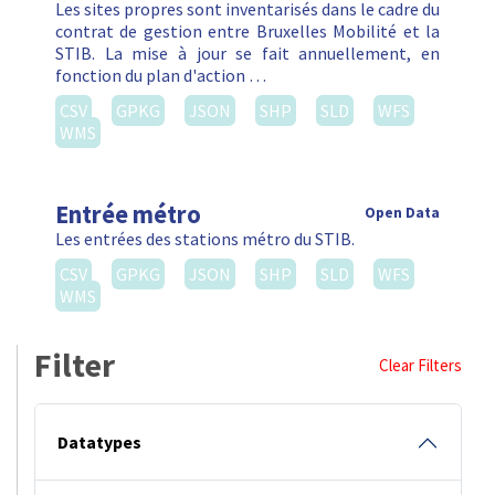
Les sites propres sont inventarisés dans le cadre du
contrat de gestion entre Bruxelles Mobilité et la
STIB. La mise à jour se fait annuellement, en
fonction du plan d'action …
CSV
GPKG
JSON
SHP
SLD
WFS
WMS
Entrée métro
Open Data
Les entrées des stations métro du STIB.
CSV
GPKG
JSON
SHP
SLD
WFS
WMS
Filter
Clear Filters
Datatypes