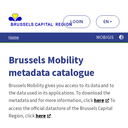
Aller
au
contenu
principal
LOGIN
EN
MOBIGIS
Home
Brussels Mobility
metadata catalogue
Brussels Mobility gives you access to its data and to
the data used in its applications. To download the
metadata and for more information, click
here
To
access the official datastore of the Brussels Capital
Region, click
here
.