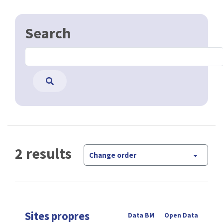
Search
2 results
Change order
Sites propres
Data BM
Open Data