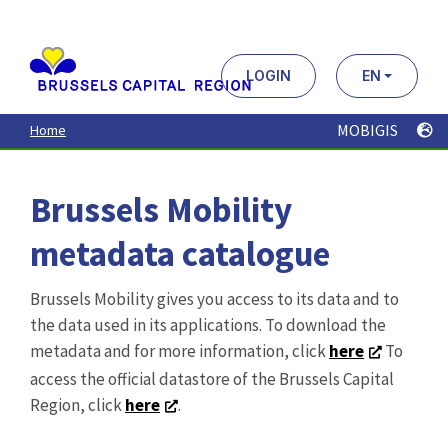
Aller
au
contenu
principal
LOGIN
EN
MOBIGIS
Home
Brussels Mobility
metadata catalogue
Brussels Mobility gives you access to its data and to
the data used in its applications. To download the
metadata and for more information, click
here
To
access the official datastore of the Brussels Capital
Region, click
here
.