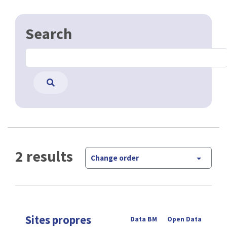
Search
2 results
Change order
Sites propres
Data BM
Open Data