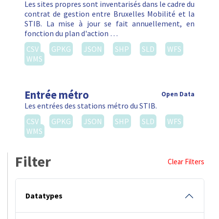
Les sites propres sont inventarisés dans le cadre du
contrat de gestion entre Bruxelles Mobilité et la
STIB. La mise à jour se fait annuellement, en
fonction du plan d'action …
CSV
GPKG
JSON
SHP
SLD
WFS
WMS
Entrée métro
Open Data
Les entrées des stations métro du STIB.
CSV
GPKG
JSON
SHP
SLD
WFS
WMS
Filter
Clear Filters
Datatypes