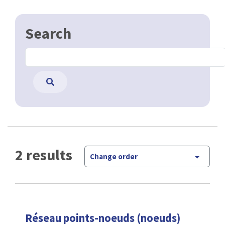
Search
2 results
Change order
Réseau points-noeuds (noeuds)