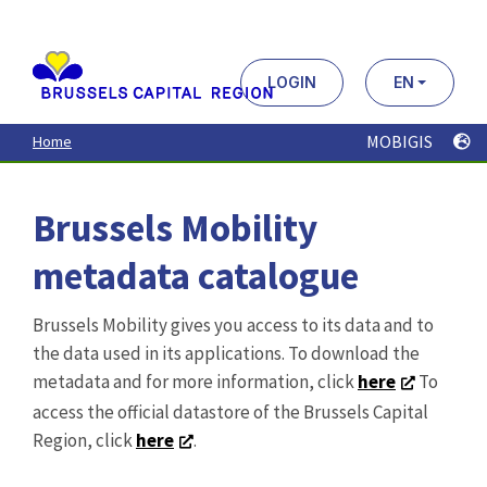
Aller
au
contenu
principal
LOGIN
EN
MOBIGIS
Home
Brussels Mobility
metadata catalogue
Brussels Mobility gives you access to its data and to
the data used in its applications. To download the
metadata and for more information, click
here
To
access the official datastore of the Brussels Capital
Region, click
here
.