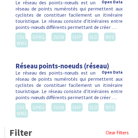
Le réseau des points-nœuds est un
Open Data
réseau de points numérotés qui permettent aux
cyclistes de constituer facilement un itinéraire
touristique. Le réseau consiste d’itinéraires entre
points-nœuds différents permettant de créer …
CSV
GPKG
JSON
SHP
SLD
WFS
WMS
Réseau points-noeuds (réseau)
Le réseau des points-nœuds est un
Open Data
réseau de points numérotés qui permettent aux
cyclistes de constituer facilement un itinéraire
touristique. Le réseau consiste d’itinéraires entre
points-nœuds différents permettant de créer …
CSV
GPKG
JSON
SHP
SLD
WFS
WMS
Filter
Clear Filters