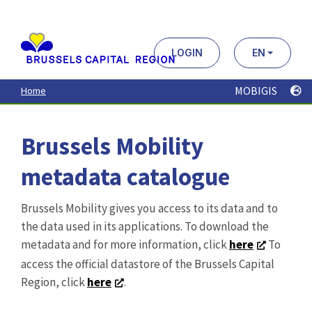
Aller
au
contenu
principal
LOGIN
EN
MOBIGIS
Home
Brussels Mobility
metadata catalogue
Brussels Mobility gives you access to its data and to
the data used in its applications. To download the
metadata and for more information, click
here
To
access the official datastore of the Brussels Capital
Region, click
here
.