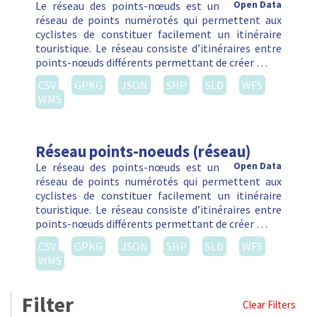
Le réseau des points-nœuds est un
Open Data
réseau de points numérotés qui permettent aux
cyclistes de constituer facilement un itinéraire
touristique. Le réseau consiste d’itinéraires entre
points-nœuds différents permettant de créer …
CSV
GPKG
JSON
SHP
SLD
WFS
WMS
Réseau points-noeuds (réseau)
Le réseau des points-nœuds est un
Open Data
réseau de points numérotés qui permettent aux
cyclistes de constituer facilement un itinéraire
touristique. Le réseau consiste d’itinéraires entre
points-nœuds différents permettant de créer …
CSV
GPKG
JSON
SHP
SLD
WFS
WMS
Filter
Clear Filters