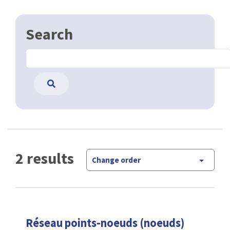
Search
2 results
Change order
Réseau points-noeuds (noeuds)