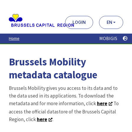
Aller
au
contenu
principal
LOGIN
EN
MOBIGIS
Home
Brussels Mobility
metadata catalogue
Brussels Mobility gives you access to its data and to
the data used in its applications. To download the
metadata and for more information, click
here
To
access the official datastore of the Brussels Capital
Region, click
here
.