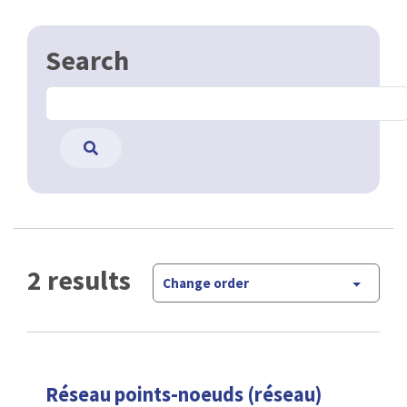
Search
2 results
Change order
Réseau points-noeuds (réseau)