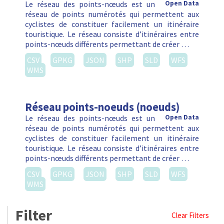
Le réseau des points-nœuds est un
Open Data
réseau de points numérotés qui permettent aux
cyclistes de constituer facilement un itinéraire
touristique. Le réseau consiste d’itinéraires entre
points-nœuds différents permettant de créer …
CSV
GPKG
JSON
SHP
SLD
WFS
WMS
Réseau points-noeuds (noeuds)
Le réseau des points-nœuds est un
Open Data
réseau de points numérotés qui permettent aux
cyclistes de constituer facilement un itinéraire
touristique. Le réseau consiste d’itinéraires entre
points-nœuds différents permettant de créer …
CSV
GPKG
JSON
SHP
SLD
WFS
WMS
Filter
Clear Filters