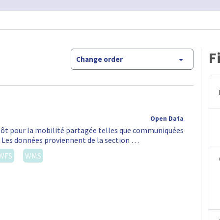
F
Change order
Open Data
épôt pour la mobilité partagée telles que communiquées
S. Les données proviennent de la section …
WFS
WMS