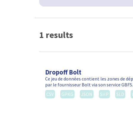
1 results
Dropoff Bolt
Ce jeu de données contient les zones de d
par le fournisseur Bolt via son service GBF
CSV
GPKG
JSON
SHP
SLD