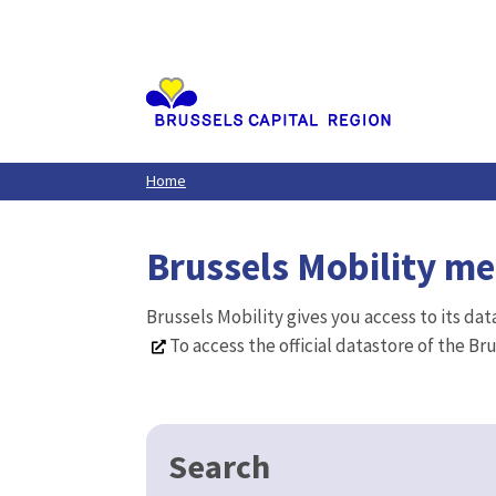
Aller
au
contenu
principal
Home
Brussels Mobility m
Brussels Mobility gives you access to its da
To access the official datastore of the Br
Search