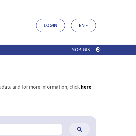
LOGIN
EN
MOBIGIS
tadata and for more information, click
here