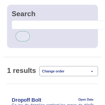
1 results
Change order
Dropoff Bolt
Open Data
Ce jeu de données contient les zones de dépôt pour
la mobilité partagée telles que communiquées par
le fournisseur Bolt via son service GBFS. Les
données proviennent de la section …
CSV
GPKG
JSON
SHP
SLD
WFS
WMS