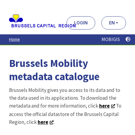
Aller
au
contenu
principal
LOGIN
EN
MOBIGIS
Home
Brussels Mobility
metadata catalogue
Brussels Mobility gives you access to its data and to
the data used in its applications. To download the
metadata and for more information, click
here
To
access the official datastore of the Brussels Capital
Region, click
here
.