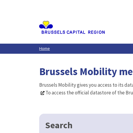
Aller
au
contenu
principal
Home
Brussels Mobility m
Brussels Mobility gives you access to its da
To access the official datastore of the Br
Search