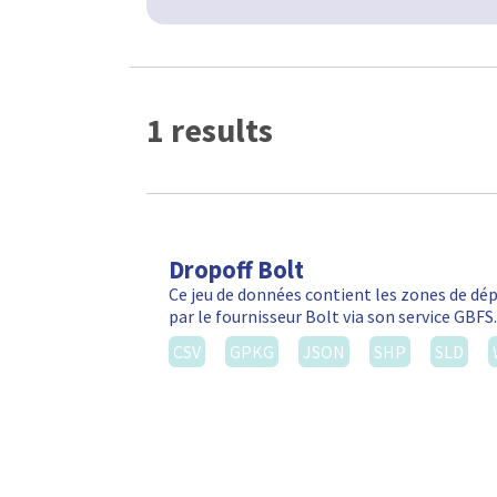
1 results
Dropoff Bolt
Ce jeu de données contient les zones de d
par le fournisseur Bolt via son service GBF
CSV
GPKG
JSON
SHP
SLD