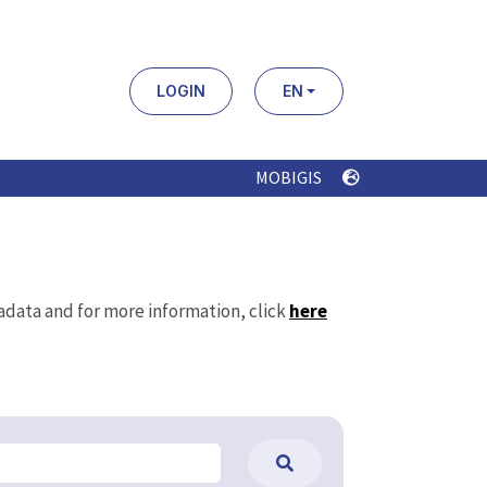
LOGIN
EN
MOBIGIS
tadata and for more information, click
here