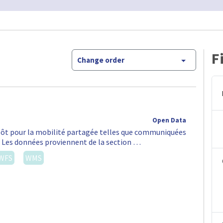
F
Change order
Open Data
épôt pour la mobilité partagée telles que communiquées
S. Les données proviennent de la section …
WFS
WMS