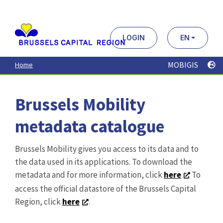
Aller
au
contenu
principal
LOGIN
EN
MOBIGIS
Home
Brussels Mobility
metadata catalogue
Brussels Mobility gives you access to its data and to
the data used in its applications. To download the
metadata and for more information, click
here
To
access the official datastore of the Brussels Capital
Region, click
here
.