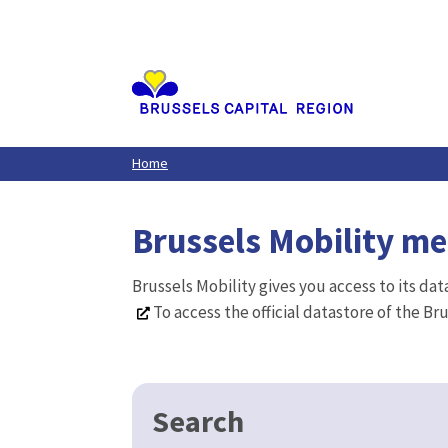
Aller
au
contenu
principal
Home
Brussels Mobility m
Brussels Mobility gives you access to its da
To access the official datastore of the Br
Search