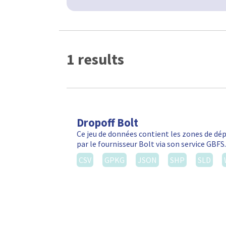
1 results
Dropoff Bolt
Ce jeu de données contient les zones de d
par le fournisseur Bolt via son service GBF
CSV
GPKG
JSON
SHP
SLD