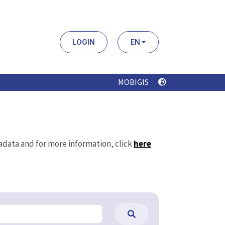
LOGIN
EN
MOBIGIS
tadata and for more information, click
here