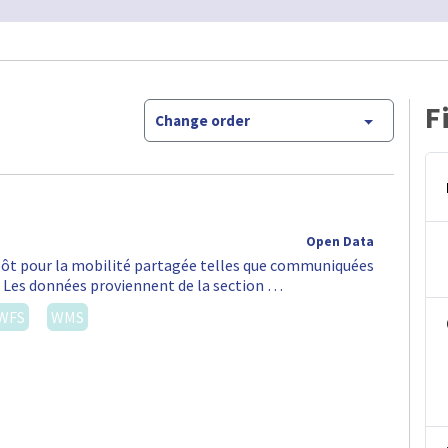
F
Change order
Open Data
épôt pour la mobilité partagée telles que communiquées
S. Les données proviennent de la section …
WFS
WMS