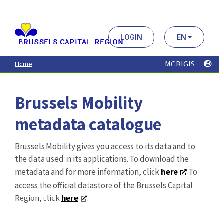
Aller
au
contenu
principal
LOGIN
EN
MOBIGIS
Home
Brussels Mobility
metadata catalogue
Brussels Mobility gives you access to its data and to
the data used in its applications. To download the
metadata and for more information, click
here
To
access the official datastore of the Brussels Capital
Region, click
here
.