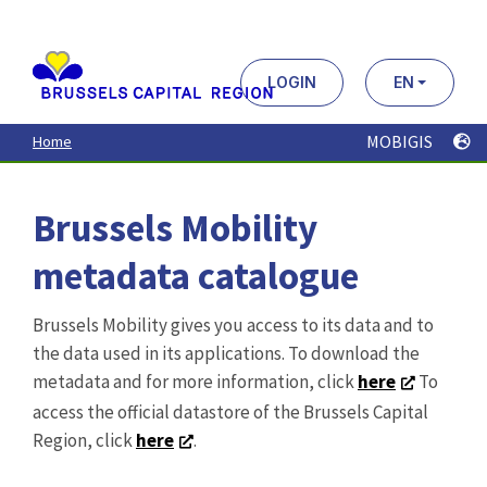
Aller
au
contenu
principal
LOGIN
EN
MOBIGIS
Home
Brussels Mobility
metadata catalogue
Brussels Mobility gives you access to its data and to
the data used in its applications. To download the
metadata and for more information, click
here
To
access the official datastore of the Brussels Capital
Region, click
here
.