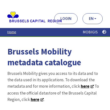
Aller
au
contenu
principal
LOGIN
EN
MOBIGIS
Home
Brussels Mobility
metadata catalogue
Brussels Mobility gives you access to its data and to
the data used in its applications. To download the
metadata and for more information, click
here
To
access the official datastore of the Brussels Capital
Region, click
here
.