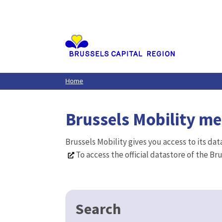
Aller
au
contenu
principal
Home
Brussels Mobility m
Brussels Mobility gives you access to its da
To access the official datastore of the Br
Search