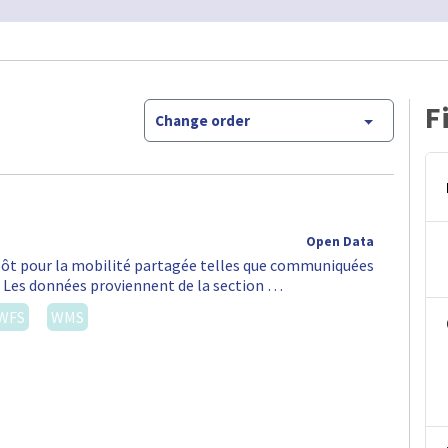
F
Change order
Open Data
épôt pour la mobilité partagée telles que communiquées
S. Les données proviennent de la section …
WFS
WMS