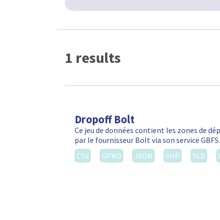
1 results
Dropoff Bolt
Ce jeu de données contient les zones de d
par le fournisseur Bolt via son service GBF
CSV
GPKG
JSON
SHP
SLD