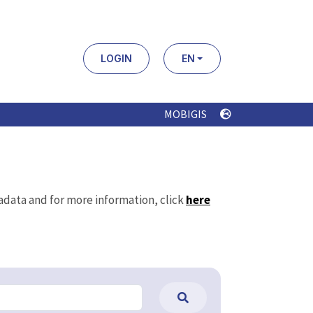
LOGIN
EN
MOBIGIS
tadata and for more information, click
here