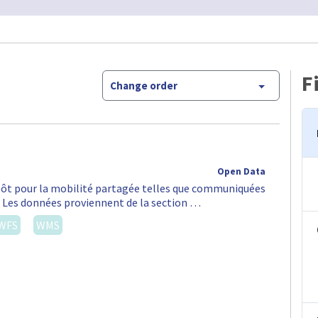
F
Change order
Open Data
épôt pour la mobilité partagée telles que communiquées
S. Les données proviennent de la section …
WFS
WMS