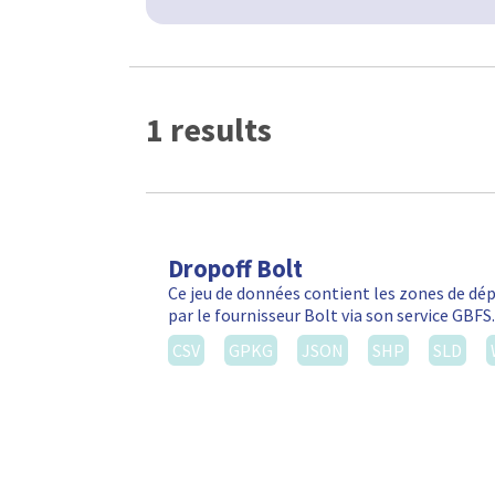
1 results
Dropoff Bolt
Ce jeu de données contient les zones de d
par le fournisseur Bolt via son service GBF
CSV
GPKG
JSON
SHP
SLD