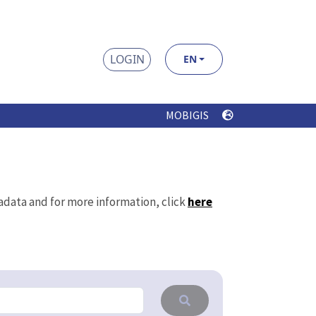
LOGIN
EN
MOBIGIS
tadata and for more information, click
here