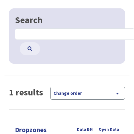
Search
1 results
Change order
Dropzones
Data BM
Open Data