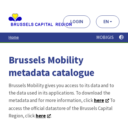
Aller
au
contenu
principal
LOGIN
EN
MOBIGIS
Home
Brussels Mobility
metadata catalogue
Brussels Mobility gives you access to its data and to
the data used in its applications. To download the
metadata and for more information, click
here
To
access the official datastore of the Brussels Capital
Region, click
here
.