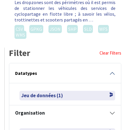
Les dropzones sont des périmètres où il est permis
de stationner les véhicules des services de
cyclopartage en flotte libre ; à savoir les vélos,
trottinettes et scooters partagés en …
CSV
GPKG
JSON
SHP
SLD
WFS
WMS
Filter
Clear Filters
Datatypes
Jeu de données (1)
Organisation