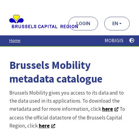
Aller
au
contenu
principal
LOGIN
EN
MOBIGIS
Home
Brussels Mobility
metadata catalogue
Brussels Mobility gives you access to its data and to
the data used in its applications. To download the
metadata and for more information, click
here
To
access the official datastore of the Brussels Capital
Region, click
here
.