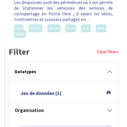
Les dropzones sont des périmètres où il est permis
de stationner les véhicules des services de
cyclopartage en flotte libre ; à savoir les vélos,
trottinettes et scooters partagés en …
CSV
GPKG
JSON
SHP
SLD
WFS
WMS
Filter
Clear Filters
Datatypes
Jeu de données (1)
Organisation