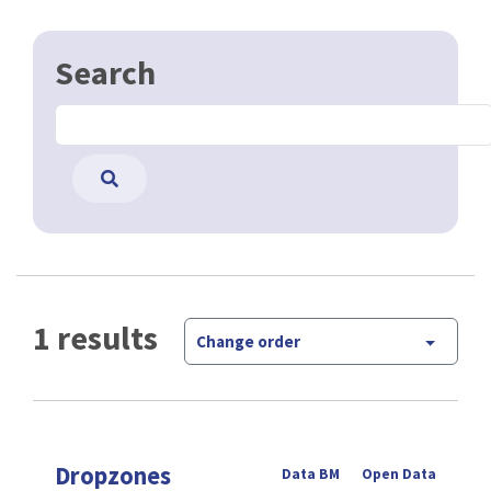
Search
1 results
Change order
Dropzones
Data BM
Open Data