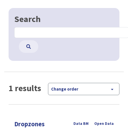
Search
1 results
Change order
Dropzones
Data BM
Open Data