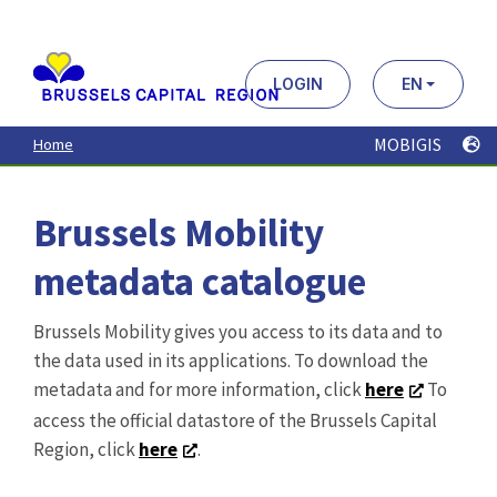
Aller
au
contenu
principal
LOGIN
EN
MOBIGIS
Home
Brussels Mobility
metadata catalogue
Brussels Mobility gives you access to its data and to
the data used in its applications. To download the
metadata and for more information, click
here
To
access the official datastore of the Brussels Capital
Region, click
here
.