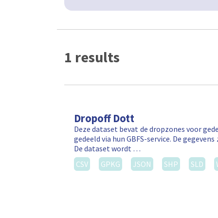
1 results
Dropoff Dott
Deze dataset bevat de dropzones voor gede
gedeeld via hun GBFS-service. De gegevens 
De dataset wordt …
CSV
GPKG
JSON
SHP
SLD