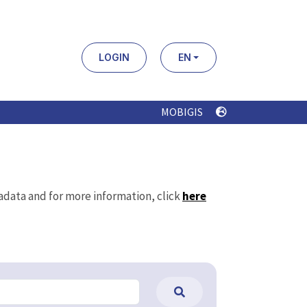
LOGIN
EN
MOBIGIS
tadata and for more information, click
here