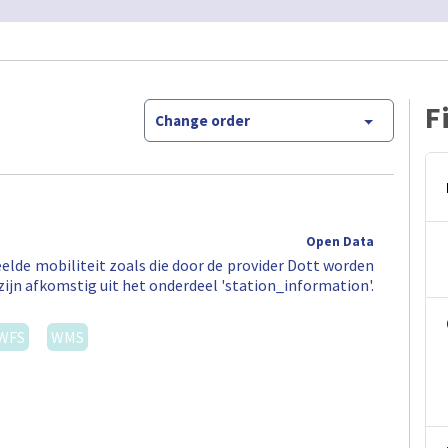
F
Change order
Open Data
elde mobiliteit zoals die door de provider Dott worden
zijn afkomstig uit het onderdeel 'station_information'.
WFS
WMS