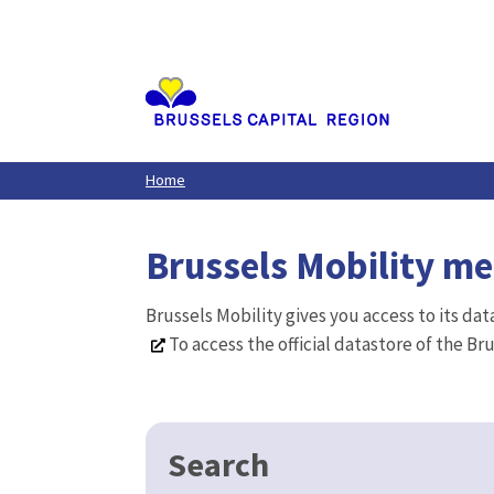
Aller
au
contenu
principal
Home
Brussels Mobility m
Brussels Mobility gives you access to its da
To access the official datastore of the Br
Search