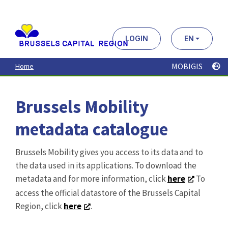
Aller
au
contenu
principal
LOGIN
EN
MOBIGIS
Home
Brussels Mobility
metadata catalogue
Brussels Mobility gives you access to its data and to
the data used in its applications. To download the
metadata and for more information, click
here
To
access the official datastore of the Brussels Capital
Region, click
here
.