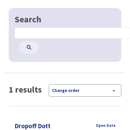
Search
1 results
Change order
Dropoff Dott
Open Data