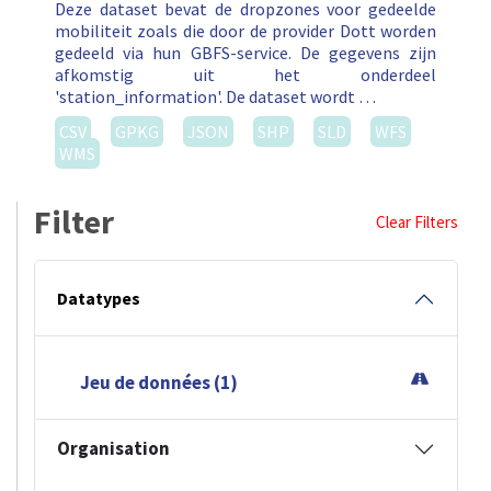
Deze dataset bevat de dropzones voor gedeelde
mobiliteit zoals die door de provider Dott worden
gedeeld via hun GBFS-service. De gegevens zijn
afkomstig uit het onderdeel
'station_information'. De dataset wordt …
CSV
GPKG
JSON
SHP
SLD
WFS
WMS
Filter
Clear Filters
Datatypes
Jeu de données (1)
Organisation