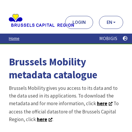
Aller
au
contenu
principal
LOGIN
EN
MOBIGIS
Home
Brussels Mobility
metadata catalogue
Brussels Mobility gives you access to its data and to
the data used in its applications. To download the
metadata and for more information, click
here
To
access the official datastore of the Brussels Capital
Region, click
here
.