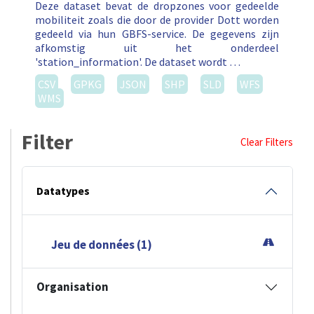
Deze dataset bevat de dropzones voor gedeelde
mobiliteit zoals die door de provider Dott worden
gedeeld via hun GBFS-service. De gegevens zijn
afkomstig uit het onderdeel
'station_information'. De dataset wordt …
CSV
GPKG
JSON
SHP
SLD
WFS
WMS
Filter
Clear Filters
Datatypes
Jeu de données (1)
Organisation