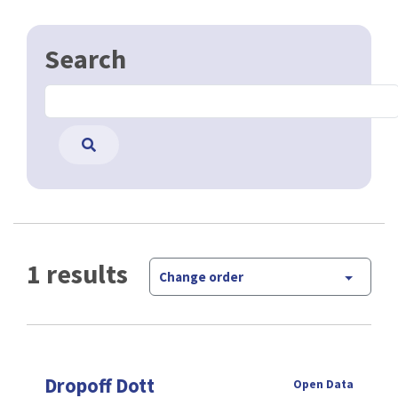
Search
1 results
Change order
Dropoff Dott
Open Data