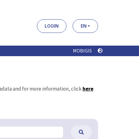
LOGIN
EN
MOBIGIS
tadata and for more information, click
here