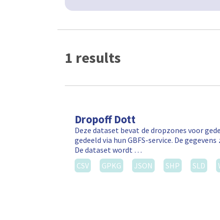
1 results
Dropoff Dott
Deze dataset bevat de dropzones voor gede
gedeeld via hun GBFS-service. De gegevens 
De dataset wordt …
CSV
GPKG
JSON
SHP
SLD