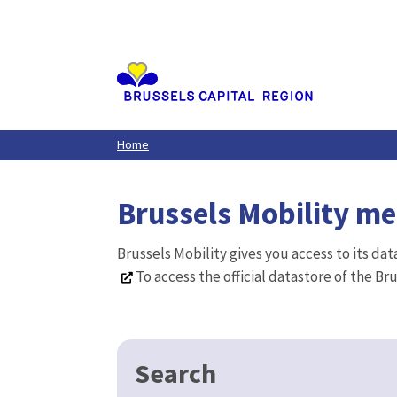
Aller
au
contenu
principal
Home
Brussels Mobility m
Brussels Mobility gives you access to its da
To access the official datastore of the Br
Search