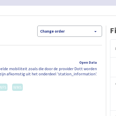
F
Change order
Open Data
elde mobiliteit zoals die door de provider Dott worden
zijn afkomstig uit het onderdeel 'station_information'.
WFS
WMS