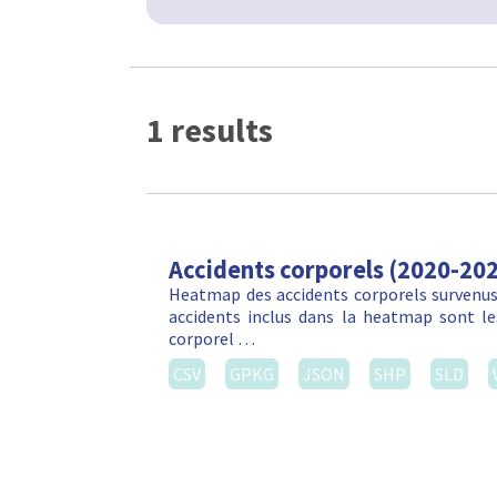
1 results
Accidents corporels (2020-20
Heatmap des accidents corporels survenus 
accidents inclus dans la heatmap sont les
corporel …
CSV
GPKG
JSON
SHP
SLD