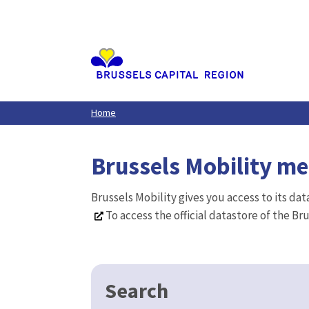
Aller
au
contenu
principal
Home
Brussels Mobility m
Brussels Mobility gives you access to its da
To access the official datastore of the Br
Search