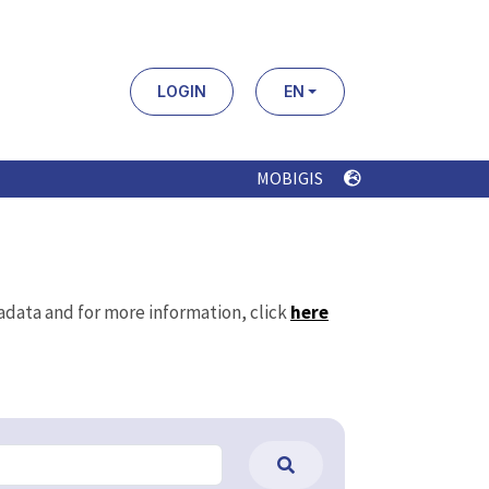
LOGIN
EN
MOBIGIS
tadata and for more information, click
here