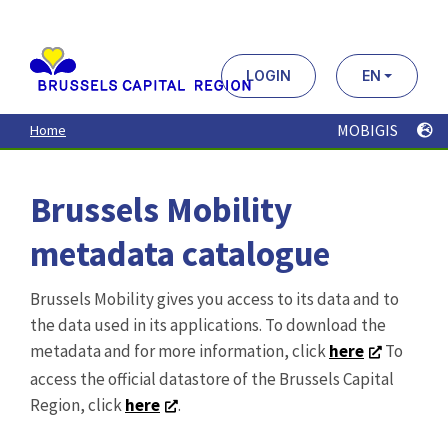
Aller
au
contenu
principal
LOGIN
EN
MOBIGIS
Home
Brussels Mobility
metadata catalogue
Brussels Mobility gives you access to its data and to
the data used in its applications. To download the
metadata and for more information, click
here
To
access the official datastore of the Brussels Capital
Region, click
here
.